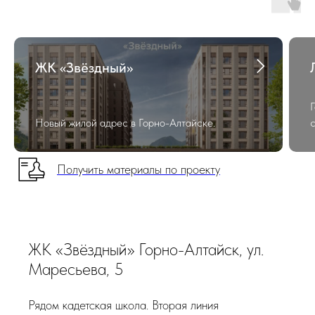
ЖК «Звёздный»
Г
Новый жилой адрес в Горно-Алтайске.
Получить материалы по проекту
ЖК «Звёздный» Горно-Алтайск, ул.
Маресьева, 5
Рядом кадетская школа. Вторая линия