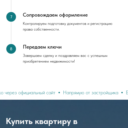
Сопровождаем оформление
Контролируем подготовку документов и регистрацию
права собственности.
Передаем ключи
Завершаем сделку и поздравляем вас с успешным
приобретением недвижимости!
фициальный сайт
Напрямую от застройщика
Без посредн
Купить квартиру в