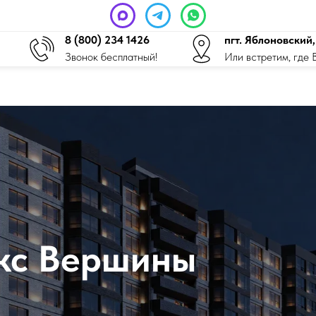
8 (800) 234 1426
пгт. Яблоновский,
Звонок бесплатный!
Или встретим, где 
кс Вершины