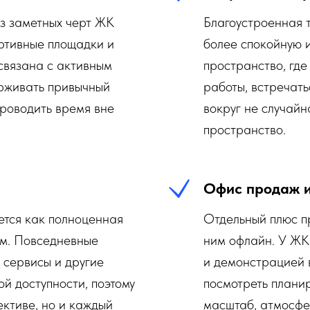
з заметных черт ЖК
Благоустроенная 
ртивные площадки и
более спокойную и
связана с активным
пространство, где
ерживать привычный
работы, встречать
проводить время вне
вокруг не случай
пространство.
Офис продаж и
ется как полноценная
Отдельный плюс п
м. Повседневные
ним офлайн. У ЖК
, сервисы и другие
и демонстрацией в
ой доступности, поэтому
посмотреть планир
ективе, но и каждый
масштаб, атмосфе