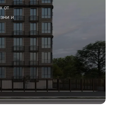
х от
изни и