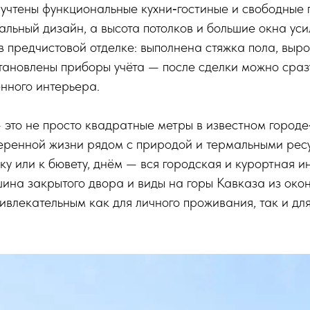
х учтены функциональные кухни‑гостиные и свободные
альный дизайн, а высота потолков и большие окна ус
в предчистовой отделке: выполнена стяжка пола, выр
тановлены приборы учёта — после сделки можно сразу
нного интерьера.
 это не просто квадратные метры в известном городе
еренной жизни рядом с природой и термальными рес
ку или к бювету, днём — вся городская и курортная 
ина закрытого двора и виды на горы Кавказа из око
влекательным как для личного проживания, так и дл