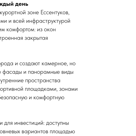
аждый день
курортной зоне Ессентуков,
тами и всей инфраструктурой
им комфортом: из окон
строенная закрытая
орода и создают камерное, но
е фасады и панорамные виды
внутренние пространства
портивной площадками, зонами
безопасную и комфортную
и для инвестиций: доступны
уровневых вариантов площадью