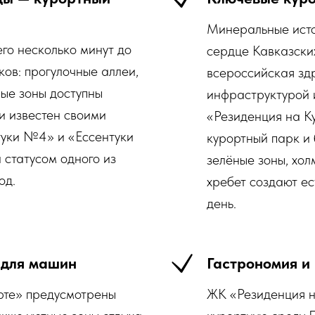
Минеральные исто
го несколько минут до
сердце Кавказски
ков: прогулочные аллеи,
всероссийская зд
ые зоны доступны
инфраструктурой 
и известен своими
«Резиденция на К
уки №4» и «Ессентуки
курортный парк и
 статусом одного из
зелёные зоны, хол
од.
хребет создают е
день.
 для машин
Гастрономия и
рте» предусмотрены
ЖК «Резиденция н