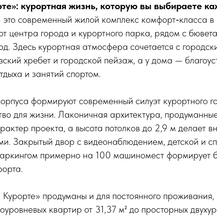
те»: курортная жизнь, которую вы выбираете к
 это современный жилой комплекс комфорт‑класса в 
 от центра города и курортного парка, рядом с бюве
д. Здесь курортная атмосфера сочетается с городск
зский хребет и городской пейзаж, а у дома — благоу
тдыха и занятий спортом.
орпуса формируют современный силуэт курортного г
во для жизни. Лаконичная архитектура, продуманны
актер проекта, а высота потолков до 2,9 м делает 
ми. Закрытый двор с видеонаблюдением, детской и с
 паркингом примерно на 100 машиномест формирует 
рорта.
Курорте» продуманы и для постоянного проживания, 
оуровневых квартир от 31,37 м² до просторных двух