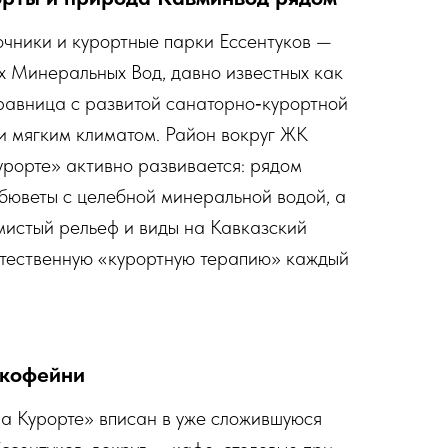
чники и курортные парки Ессентуков —
х Минеральных Вод, давно известных как
равница с развитой санаторно‑курортной
и мягким климатом. Район вокруг ЖК
урорте» активно развивается: рядом
 бюветы с целебной минеральной водой, а
мистый рельеф и виды на Кавказский
стественную «курортную терапию» каждый
 кофейни
а Курорте» вписан в уже сложившуюся