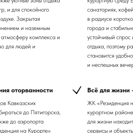
акже уютные зоны отдыха
курортную среду Е
гр, и для спокойного
санаториях, кофей
здухе. Закрытая
в радиусе коротко
ленением и наземным
города и стабиль
 атмосферу комплекса и
устойчивый спрос
во для людей и
отдыха, поэтому р
становится удобно
и неспешных вечер
ния оторванности
Всё для жизни 
дов Кавказских
ЖК «Резиденция н
бираться до Пятигорска,
курортном районе 
акже до аэропорта
для жизни находит
денция на Курорте»
сервисы и объект