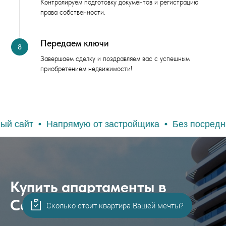
Контролируем подготовку документов и регистрацию
права собственности.
Передаем ключи
Завершаем сделку и поздравляем вас с успешным
приобретением недвижимости!
апрямую от застройщика
Без посредников и комис
Купить апартаменты в
Санаторий Птица в Саках
Сколько стоит квартира Вашей мечты?