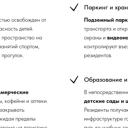
Паркинг и хра
стью освобожден от
Подземный парк
асность детей.
транспорта и откр
 пространство на
охраны и
видеон
 занятий спортом,
контролируют въе
 прогулок.
резидентов.
Образование и
ммерческие
В непосредственн
ы, кофейни и аптеки.
детские сады и
 закрывать
Резиденты получа
покидая пределы
инфраструктуре г
 время на логистике.
путь до учебных з