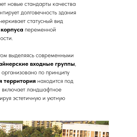
ает новые стандарты качества
нтирует долговечность здания
дчеркивает статусный вид
 корпуса
переменной
ости.
этом выделяясь современными
айнерские входные группы
,
 организовано по принципу
я территория
находится под
 включает ландшафтное
мируя эстетичную и уютную