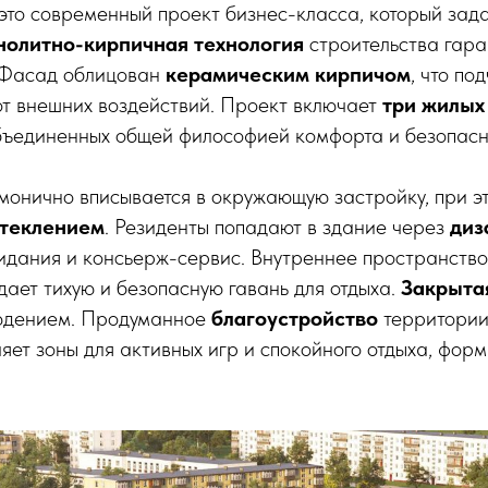
то современный проект бизнес-класса, который зад
олитно-кирпичная технология
строительства гара
. Фасад облицован
керамическим кирпичом
, что по
от внешних воздействий. Проект включает
три жилых
объединенных общей философией комфорта и безопасн
монично вписывается в окружающую застройку, при 
теклением
. Резиденты попадают в здание через
диз
идания и консьерж-сервис. Внутреннее пространство
здает тихую и безопасную гавань для отдыха.
Закрыта
юдением. Продуманное
благоустройство
территории
яет зоны для активных игр и спокойного отдыха, фор