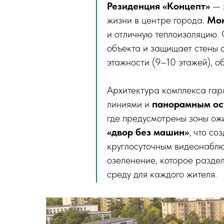
Резиденция «Концепт»
— э
жизни в центре города.
Мон
и отличную теплоизоляцию
объекта и защищает стены 
этажности (9–10 этажей), 
Архитектура комплекса гар
линиями и
панорамным ос
где предусмотрены зоны ож
«двор без машин»
, что со
круглосуточным видеонабл
озеленение, которое раздел
среду для каждого жителя.