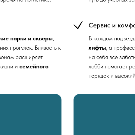
Сервис и комф
кие парки и скверы
,
В каждом подъез
их прогулок. Близость к
лифты
, а профес
 зонам расширяет
на себя все забот
жизни и
семейного
лобби помогает р
порядок и высокий