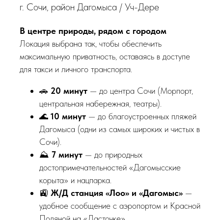
г. Сочи, район Дагомыса / Уч-Дере
В центре природы, рядом с городом
Локация выбрана так, чтобы обеспечить
максимальную приватность, оставаясь в доступе
для такси и личного транспорта.
🚗
20 минут
— до центра Сочи (Морпорт,
центральная набережная, театры).
🌊
10 минут
— до благоустроенных пляжей
Дагомыса (одни из самых широких и чистых в
Сочи).
⛰️
7 минут
— до природных
достопримечательностей «Дагомысские
корыта» и нацпарка.
🚉
Ж/Д станция «Лоо» и «Дагомыс»
—
удобное сообщение с аэропортом и Красной
Поляной на «Ласточке».