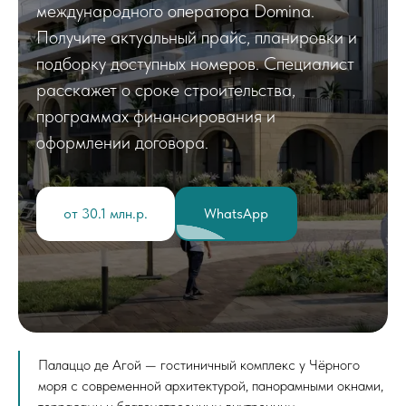
международного оператора Domina.
Получите актуальный прайс, планировки и
подборку доступных номеров. Специалист
расскажет о сроке строительства,
программах финансирования и
оформлении договора.
от 30.1 млн.р.
WhatsApp
Палаццо де Агой — гостиничный комплекс у Чёрного
моря с современной архитектурой, панорамными окнами,