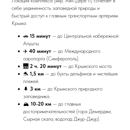
Локация комплекса (мкр. Аян-Дере II) сочетает в
себе уединенность заповедной природы и
быстрый доступ к главным транспортным артериям
Крыма.
🚗
15 минут
— до Центральной набережной
Алушты.
✈️
40 минут
— до Международного
аэропорта (Симферополь).
🌉
2 ч. 20 минут
— до Крымского моста.
🐬
1,5 км
— до бухты дельфинов и чистейших
пляжей.
🌲
3 км
— до Крымского природного
заповедника.
🏔
10-20 км
— до главных
достопримечательностей (гора Демерджи,
Сырная скала, водопад Джур-Джур).