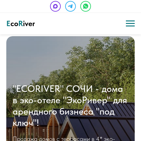
E
co
R
iver
"ECORIVER" СОЧИ - дома
в эко-отеле "ЭкоРивер" для
арендного бизнеса "под
ключ"!
Продажа домов с террасами в 4* эко-