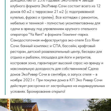
доходностью от 25% годовых! Эко-отель 4 звезды
клубного формата ЭкоРивер Сочи состоит всего из 12
домов 60 м2 с террасами 21 м2 (с подогреваемой
купелью, фурако и грилем). Все коттеджи с ремонтом,
мебелью и техникой - полностью укомплектованны для
сдачи в аренду под управлением крупного отельного
оператора "Ya Rent" в формате Глэмпинг-парка.
Самодостаточная инфраструктура эко-отеля Eco River
Сочи: банный комплекс и СПА, бассейн, крафтовый
ресторан, детский развлекательный центр, беседки для
отдыха и рыбалки, площадка для йоги и ретритов,
костровая зона, гарантирует высокий спрос на аренду и
максимальную доходность для собственников! Сдача
домов ЭкоРивер Сочи в сентябре, а запуск отеля – в
ноябре 2023 г. При покупке дома в КП Эко Ривер Сочи
действует рассрочка от застройщика на индивидуальных
условиях. Бронирование открыто!