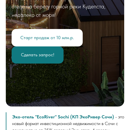
отеле на берегу горной реки Кудепста,
недалеко от моря!
Старт продаж от 10 млн.р.
Сделать запрос!
Эко-отель "EcoRiver" Sochi (КП ЭкоРивер Сочи)
- это
новый формат инвестиционной недвижимости в Сочи с