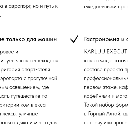
 в аэропорт, но и путь к
ежедневными про
.
не только для машин
Гастрономия и 
ровое и
KARLUU EXECUTIV
ируется как пешеходная
как самодостаточ
ритория апарт‑отеля
составе проекта 
аэропорта с прогулочной
профессиональным
ным освещением, где
первом этаже, каф
шать путешествие по
кофейнями и мага
рритории комплекса
Такой набор форм
плексы, уличные
в Горный Алтай, г
зоны отдыха и места для
встречу или прове