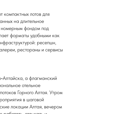
 компактных лотов для
анных на длительное
е номерным фондом под
елает форматы удобными как
инфраструктурой: ресепшн,
галереи, рестораны и сервисы
‑Алтайска, а флагманский
иональное отельное
потоков Горного Алтая. Утром
ероприятия в шаговой
еские локации Алтая, вечером
 работать, отдыхать и