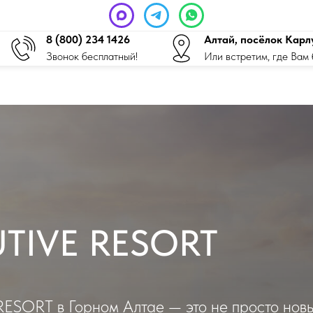
8 (800) 234 1426
Алтай, посёлок Карл
Звонок бесплатный!
Или встретим, где Вам 
TIVE RESORT
SORT в Горном Алтае — это не просто нов