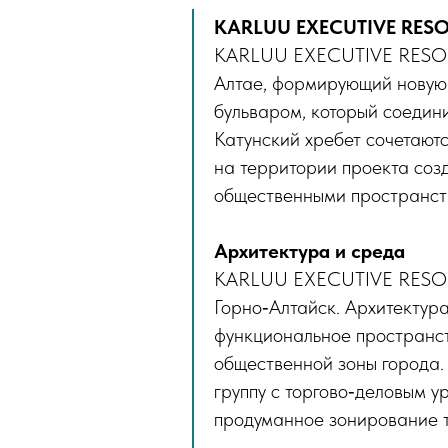
KARLUU EXECUTIVE RESOR
KARLUU EXECUTIVE RESORT 
Алтае, формирующий новую 
бульваром, который соедин
Катунский хребет сочетают
на территории проекта соз
общественными пространств
Архитектура и среда
KARLUU EXECUTIVE RESORT 
Горно‑Алтайск. Архитектур
функциональное пространств
общественной зоны города.
группу с торгово‑деловым у
продуманное зонирование т