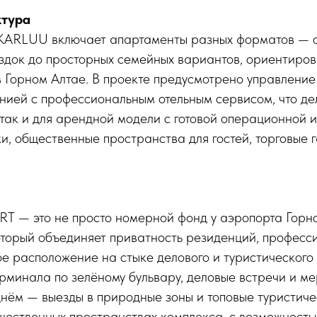
ктура
KARLUU включает апартаменты разных форматов — от
здок до просторных семейных вариантов, ориентиров
 Горном Алтае. В проекте предусмотрено управлени
ией с профессиональным отельным сервисом, что д
 так и для арендной модели с готовой операционной 
и, общественные пространства для гостей, торговые 
— это не просто номерной фонд у аэропорта Горно
оторый объединяет приватность резиденций, професс
е расположение на стыке делового и туристического 
рминала по зелёному бульвару, деловые встречи и м
днём — выезды в природные зоны и топовые туристич
щественных пространствах комплекса, с возможностью