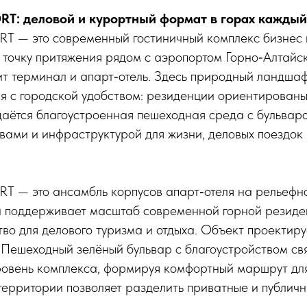
T: деловой и курортный формат в горах каждый
— это современный гостиничный комплекс бизнес и
точку притяжения рядом с аэропортом Горно‑Алтайс
ит терминал и апарт‑отель. Здесь природный ландшаф
ся с городской удобством: резиденции ориентированы
даётся благоустроенная пешеходная среда с бульваро
ами и инфраструктурой для жизни, деловых поездок 
— это ансамбль корпусов апарт‑отеля на рельефной
а поддерживает масштаб современной горной резиде
о для делового туризма и отдыха. Объект проектиру
 Пешеходный зелёный бульвар с благоустройством св
ровень комплекса, формируя комфортный маршрут для 
ерритории позволяет разделить приватные и публичн