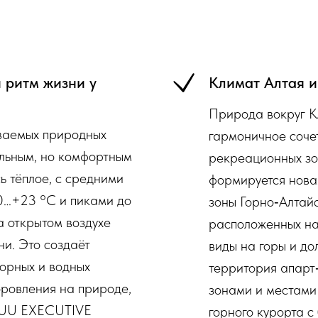
 ритм жизни у
Климат Алтая и
Природа вокруг 
аваемых природных
гармоничное сочет
альным, но комфортным
рекреационных зон
ь тёплое, с средними
формируется нова
0…+23 °C и пиками до
зоны Горно‑Алтайс
а открытом воздухе
расположенных на
ни. Это создаёт
виды на горы и до
горных и водных
территория апарт
оровления на природе,
зонами и местами
RLUU EXECUTIVE
горного курорта с