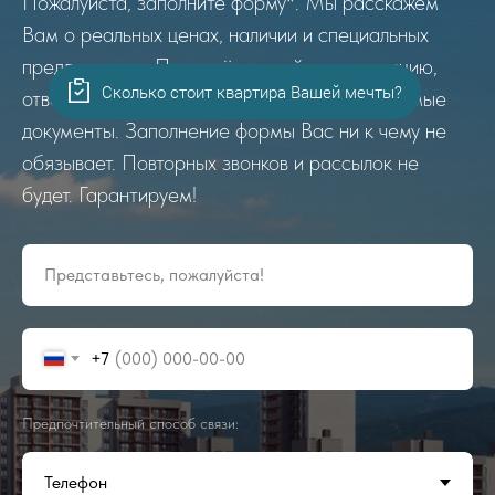
Пожалуйста, заполните форму*. Мы расскажем
Вам о реальных ценах, наличии и специальных
предложениях. Проведём онлайн презентацию,
Сколько стоит квартира Вашей мечты?
ответим на вопросы, предоставим необходимые
документы. Заполнение формы Вас ни к чему не
обязывает. Повторных звонков и рассылок не
будет. Гарантируем!
Представьтесь, пожалуйста!
+7
Предпочтительный способ связи: