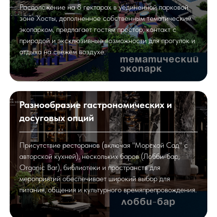
Расположение на 8 гектарах в уединенной парковой
зоне Хосты, дополненное собственным тематическим
экопарком, предлагает гостям простор, контакт с
природой и эксклюзивные возможности для прогулок и
отдыха на свежем воздухе.
Разнообразие гастрономических и
досуговых опций
Присутствие ресторанов (включая "Морской Сад" с
авторской кухней), нескольких баров (Лобби-бар,
Organic Bar), библиотеки и пространств для
мероприятий обеспечивает широкий выбор для
питания, общения и культурного времяпрепровождения.