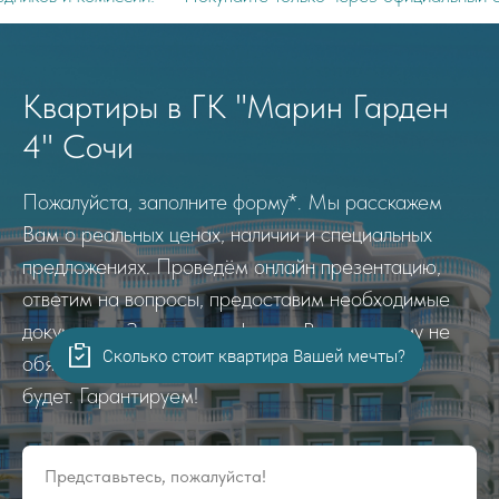
Квартиры в ГК "Марин Гарден
4" Сочи
Пожалуйста, заполните форму*. Мы расскажем
Вам о реальных ценах, наличии и специальных
предложениях. Проведём онлайн презентацию,
ответим на вопросы, предоставим необходимые
документы. Заполнение формы Вас ни к чему не
Сколько стоит квартира Вашей мечты?
обязывает. Повторных звонков и рассылок не
будет. Гарантируем!
Представьтесь, пожалуйста!