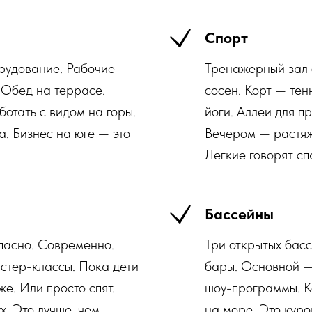
Спорт
рудование. Рабочие
Тренажерный зал 
. Обед на террасе.
сосен. Корт — тен
отать с видом на горы.
йоги. Аллеи для п
. Бизнес на юге — это
Вечером — растяжк
Легкие говорят спа
Бассейны
опасно. Современно.
Три открытых бас
астер-классы. Пока дети
бары. Основной —
е. Или просто спят.
шоу-программы. Ко
х. Это лучше, чем
на море. Это куро