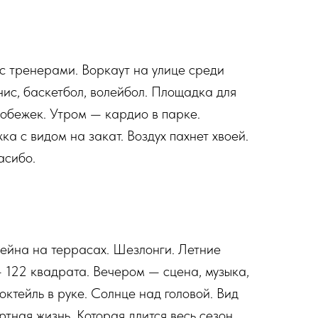
с тренерами. Воркаут на улице среди
нис, баскетбол, волейбол. Площадка для
робежек. Утром — кардио в парке.
а с видом на закат. Воздух пахнет хвоей.
сибо.​
сейна на террасах. Шезлонги. Летние
 122 квадрата. Вечером — сцена, музыка,
ктейль в руке. Солнце над головой. Вид
ртная жизнь. Которая длится весь сезон.