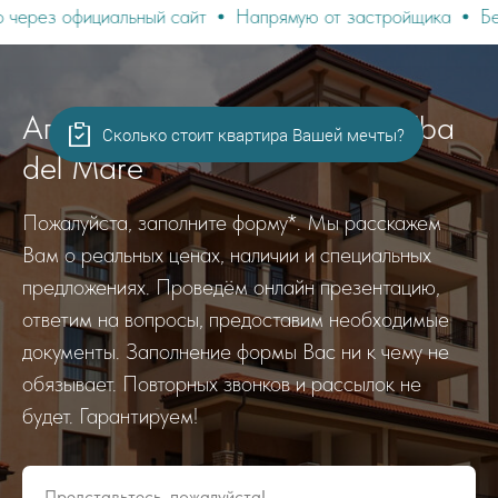
ьный сайт
Напрямую от застройщика
Без посредников и
Апартаменты в комплексе Alba
del Mare
Пожалуйста, заполните форму*. Мы расскажем
Вам о реальных ценах, наличии и специальных
предложениях. Проведём онлайн презентацию,
ответим на вопросы, предоставим необходимые
документы. Заполнение формы Вас ни к чему не
обязывает. Повторных звонков и рассылок не
будет. Гарантируем!
Представьтесь, пожалуйста!