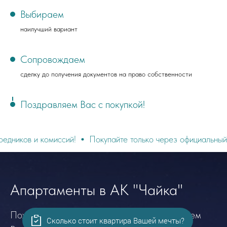
Выбираем
наилучший вариант
Сопровождаем
сделку до получения документов на право собственности
Поздравляем Вас с покупкой!
комиссий!
Покупайте только через официальный сайт
На
Апартаменты в АК "Чайка"
Пожалуйста, заполните форму*. Мы расскажем
Сколько стоит квартира Вашей мечты?