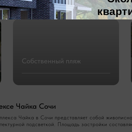
Собственный пляж
ексе Чайка Сочи
плекса Чайка в Сочи представляет собой живописн
тектурной подсветкой. Площадь застройки составля