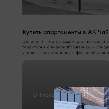
Купить апартаменты в АК Чай
Это значит иметь возможность пользоват
территория с видеонаблюдением и ландша
управляющая компания с функцией довер
ТОП локация!