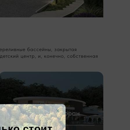
 переливные бассейны, закрытая
етский центр, и, конечно, собственная
Панорамный ресторан