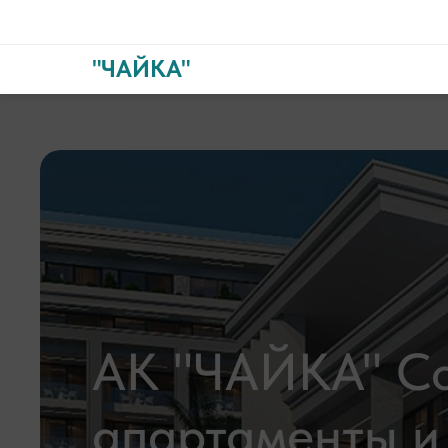
"ЧАЙКА"
АК "ЧАЙКА" Со
апартаменты и