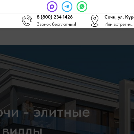
8 (800) 234 1426
Сочи, ул. Кур
Звонок бесплатный!
Или встретим, 
чи - элитные
 виллы