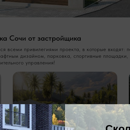
ка Сочи от застройщика
ься всеми привилегиями проекта, в которые входят:
фтным дизайном, парковка, спортивные площадки, д
ительного управления!
Бассейны